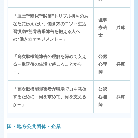
「血圧”“糖尿”“関節”トリプル持ちのあ
理学
なたに伝えたい、働き方のコツ～生活
療法
兵庫
習慣病×筋骨格系障害を抱える人へ
士
の“働き方マネジメント～」
「高次脳機能障害の理解を深めて支え
公認
る－退院後の生活で起こることから
心理
兵庫
－」
師
「高次脳機能障害者が職場で力を発揮
公認
するために－何を求めて、何を支える
心理
兵庫
か－」
師
国・地方公共団体・企業