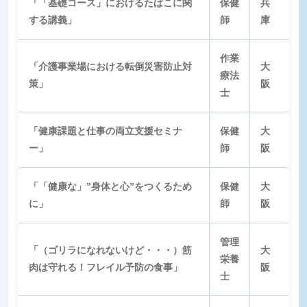
「「基礎コース」におけるたばこに関
保健
兵
する講義」
師
庫
作業
「介護事業場における転倒災害防止対
大
療法
策」
阪
士
「健康課題と仕事の両立支援セミナ
保健
大
ー」
師
阪
「「健康な」”身体と心”をつくるため
保健
大
に」
師
阪
管理
「（ゴリラになれないけど・・・）筋
大
栄養
肉は守れる！フレイル予防の食事」
阪
士