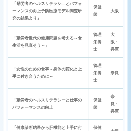
「勤労者のヘルスリテラシ―とパフォ
保健
ーマンスの向上予防医療モデル調査研
大阪
師
究の結果より」
管理
大
「勤労者世代の健康問題を考える～食
栄養
阪・
生活を見直そう～」
士
兵庫
管理
「女性のための食事～身体の変化と上
栄養
奈良
手に付き合うために～」
士
奈
「勤労者のヘルスリテラシーと仕事の
保健
良・
パフォーマンスの向上」
師
兵庫
「健康診断結果から肝機能と上手に付
保健