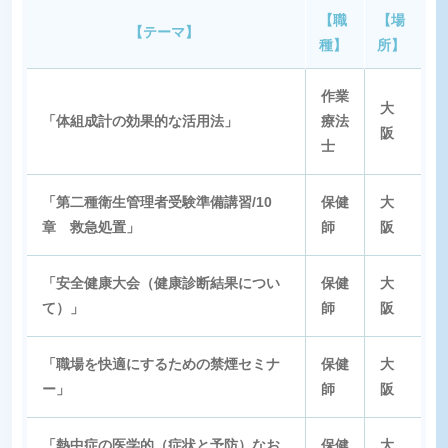
【職
【場
【テーマ】
種】
所】
作業
大
「体組成計の効果的な活用法」
療法
阪
士
「第二種衛生管理者受験準備講習/10
保健
大
章 救急処置」
師
阪
「安全健康大会（健康診断結果につい
保健
大
て）」
師
阪
「職場を快適にするための禁煙セミナ
保健
大
ー」
師
阪
「熱中症の医学的（症状と予防）なお
保健
大