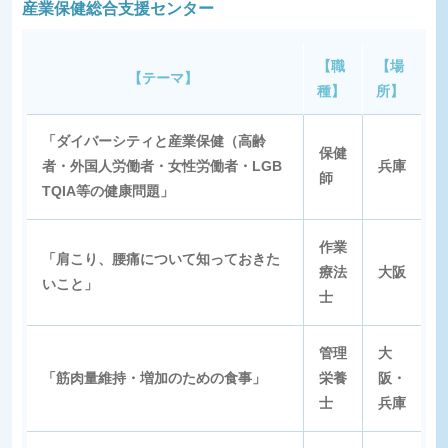
産業保健総合支援センター
【職
【場
【テーマ】
種】
所】
「ダイバーシティと産業保健（高齢
保健
者・外国人労働者・女性労働者・LGB
兵庫
師
TQIA等の健康問題」
作業
「肩こり、腰痛について知っておきた
療法
大阪
いこと」
士
管理
大
「筋肉量維持・増加のための食事」
栄養
阪・
士
兵庫