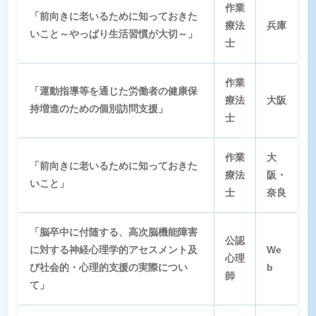
作業
「前向きに老いるために知っておきた
療法
兵庫
いこと～やっぱり生活習慣が大切～」
士
作業
「運動指導等を通じた労働者の健康保
療法
大阪
持増進のための個別訪問支援」
士
作業
大
「前向きに老いるために知っておきた
療法
阪・
いこと」
士
奈良
「脳卒中に付随する、高次脳機能障害
公認
に対する神経心理学的アセスメント及
We
心理
び社会的・心理的支援の実際につい
b
師
て」