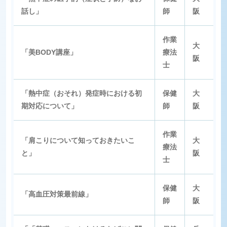
話し」
師
阪
作業
大
「美BODY講座」
療法
阪
士
「熱中症（おそれ）発症時における初
保健
大
期対応について」
師
阪
作業
「肩こりについて知っておきたいこ
大
療法
と」
阪
士
保健
大
「高血圧対策最前線」
師
阪