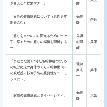
大阪
き合える？飲酒マナー」
師
「女性の健康課題について（男性更年
保健
奈良
期を含む）」
師
「怒りを自分の力に変えるためにー上
公認
手に怒るために怒りの感情を理解する
心理
兵庫
ー」
師
「まだまだ働く“俺たち昭和組”のため
理学
の転ばぬ先の身体づくり～昭和世代へ
療法
兵庫
の親近感＋転倒予防の重要性をユーモ
士
ラスに～」
保健
「女性の健康課題とダイバーシティ」
大阪
師