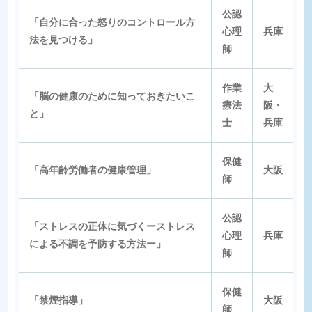
公認
「自分に合った怒りのコントロール方
心理
兵庫
法を見つける」
師
作業
大
「脳の健康のために知っておきたいこ
療法
阪・
と」
士
兵庫
保健
「高年齢労働者の健康管理」
大阪
師
公認
「ストレスの正体に気づくーストレス
心理
兵庫
による不調を予防する方法ー」
師
保健
「禁煙指導」
大阪
師